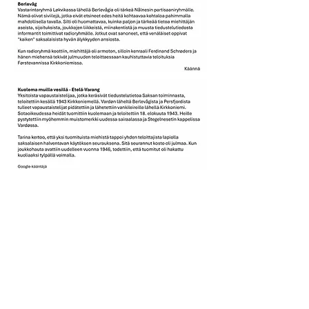
KONTAKT INFO
Epost:
vardomf@gmail.com
Tlf:
936 03 889