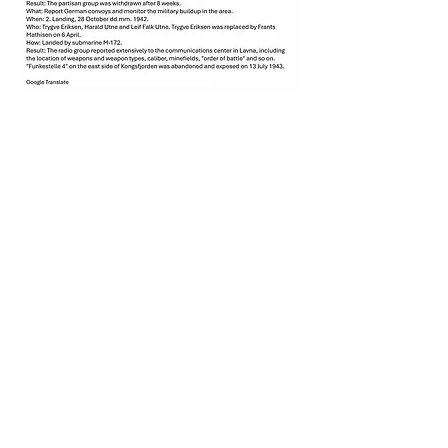
KONTAKT INFO
Epost:
vardomf@gmail.com
Tlf:
936 03 889