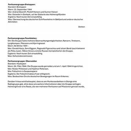
KONTAKT INFO
Epost:
vardomf@gmail.com